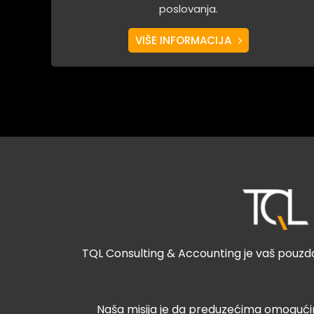
poslovanja.
VIŠE INFORMACIJA
TQL Consulting & Accounting je vaš pouzda
Naša misija je da preduzećima omogućimo