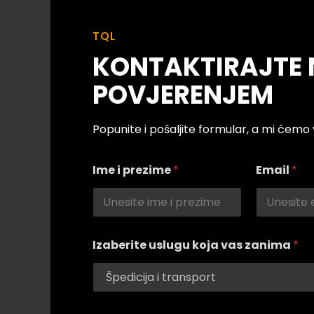
TQL
KONTAKTIRAJTE 
POVJERENJEM
Popunite i pošaljite formular, a mi ćem
I
Ime i prezime
*
Email
*
m
e
t
e
l
e
Izaberite uslugu koja vas zanima
*
f
o
n
a
E