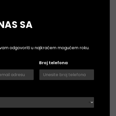
NAS SA
o vam odgovoriti u najkraćem mogućem roku.
Broj telefona