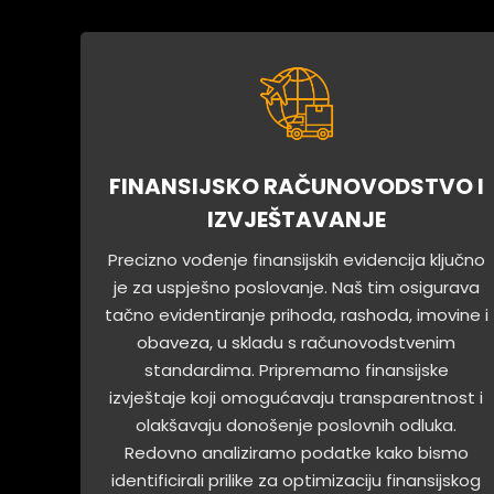
FINANSIJSKO RAČUNOVODSTVO I
IZVJEŠTAVANJE
Precizno vođenje finansijskih evidencija ključno
je za uspješno poslovanje. Naš tim osigurava
tačno evidentiranje prihoda, rashoda, imovine i
obaveza, u skladu s računovodstvenim
standardima. Pripremamo finansijske
izvještaje koji omogućavaju transparentnost i
olakšavaju donošenje poslovnih odluka.
Redovno analiziramo podatke kako bismo
identificirali prilike za optimizaciju finansijskog