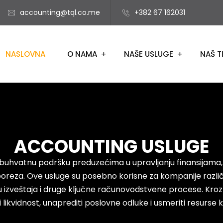
accounting@tql.co.me
+382 67 162031
NASLOVNA
O NAMA
NAŠE USLUGE
NAŠ T
ACCOUNTING USLUGE
uhvatnu podršku preduzećima u upravljanju finansijama,
oreza. Ove usluge su posebno korisne za kompanije različiti
u izveštaja i druge ključne računovodstvene procese. Kroz
likvidnost, unaprediti poslovne odluke i usmeriti resurse ka