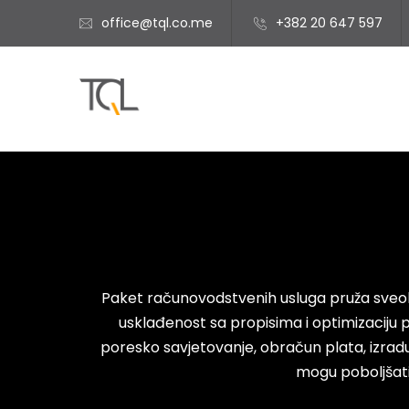
office@tql.co.me
+382 20 647 597
Paket računovodstvenih usluga pruža sveob
usklađenost sa propisima i optimizaciju p
poresko savjetovanje, obračun plata, izrad
mogu poboljšati 