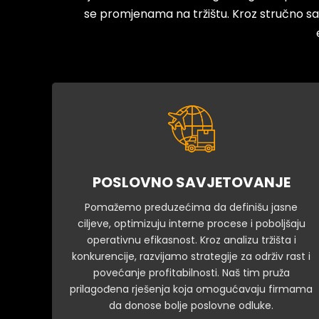
se promjenama na tržištu. Kroz stručno s
POSLOVNO SAVJETOVANJE
Pomažemo preduzećima da definišu jasne
ciljeve, optimizuju interne procese i poboljšaju
operativnu efikasnost. Kroz analizu tržišta i
konkurencije, razvijamo strategije za održiv rast i
povećanje profitabilnosti. Naš tim pruža
prilagođena rješenja koja omogućavaju firmama
da donose bolje poslovne odluke.