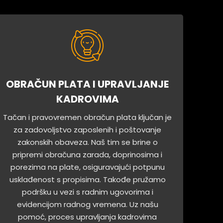
OBRAČUN PLATA I UPRAVLJANJE
KADROVIMA
Tačan i pravovremen obračun plata ključan je
za zadovoljstvo zaposlenih i poštovanje
zakonskih obaveza. Naš tim se brine o
pripremi obračuna zarada, doprinosima i
porezima na plate, osiguravajući potpunu
usklađenost s propisima. Takođe pružamo
podršku u vezi s radnim ugovorima i
evidencijom radnog vremena. Uz našu
pomoć, proces upravljanja kadrovima