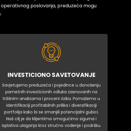
 i operativnog poslovanja, preduzeća mogu
.
INVESTICIONO SAVETOVANJE
Savjetujemo preduzeća i pojedince u donošenju
pametnih investicionih odluka zasnovanih na
tržišnim analizama i proceni rizika. Pomažemo u
identifikaciji profitabilnih prilika i diversifikaciji
portfolija kako bi se smanjili potencijalni gubici.
Naš cilj je da klijentima omogućimo sigurna i
isplativa ulaganja kroz stručno vođenje i podršku.