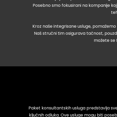
Posebno smo fokusirani na kompanije ko
teh
Kroz naše integrisane usluge, pomažemo kli
Naš stručni tim osigurava tačnost, pou
možete se f
Paket konsultantskih usluga predstavlja sv
ključnih odluka. Ove usluge mogu biti pose