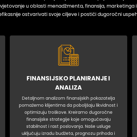
avjetovanje u oblasti menadžmenta, finansija, marketinga
efikasnije ostvarivati svoje ciljeve i postići dugoročni uspeh
FINANSIJSKO PLANIRANJE I
ANALIZA
Detaljnom analizom finansijskih pokazatelja
pomažemo klijentima da poboljšaju likvidnost i
optimizuju troškove. Kreiramo dugoročne
finansijske strategije koje omogućavaju
stabilnost i rast poslovanja. Naše usluge
uključuju izradu budžeta, prognozu prihoda i