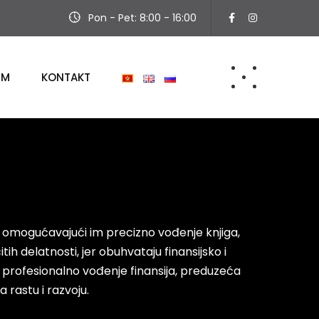
Pon - Pet: 8:00 - 16:00
IM
KONTAKT
 omogućavajući im precizno vođenje knjiga,
h delatnosti, jer obuhvataju finansijsko i
 profesionalno vođenje finansija, preduzeća
 rastu i razvoju.