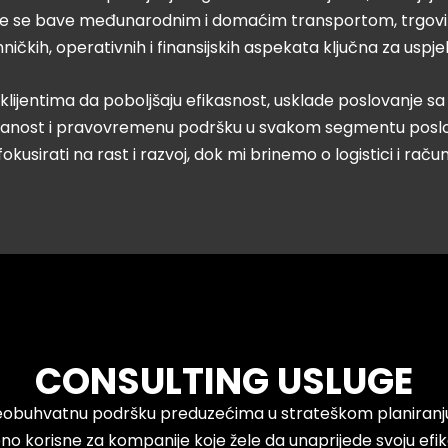
je se bave međunarodnim i domaćim transportom, trgovin
ničkih, operativnih i finansijskih aspekata ključna za uspje
jentima da poboljšaju efikasnost, usklade poslovanje sa pr
zdanost i pravovremenu podršku u svakom segmentu poslo
okusirati na rast i razvoj, dok mi brinemo o logistici i rač
CONSULTING USLUGE
eobuhvatnu podršku preduzećima u strateškom planiranju,
bno korisne za kompanije koje žele da unaprijede svoju efi