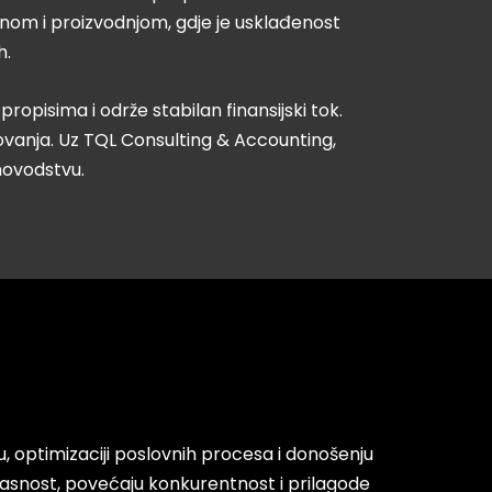
om i proizvodnjom, gdje je usklađenost
h.
opisima i održe stabilan finansijski tok.
vanja. Uz TQL Consulting & Accounting,
unovodstvu.
 optimizaciji poslovnih procesa i donošenju
kasnost, povećaju konkurentnost i prilagode