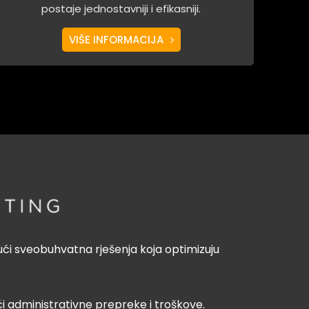
postaje jednostavniji i efikasniji.
VIŠE INFORMACIJA
ući sveobuhvatna rješenja koja optimizuju
i administrativne prepreke i troškove.