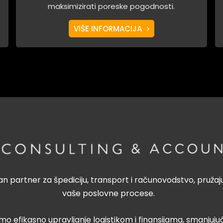
maksimizirati poreske pogodnosti.
VIŠE INFORMACIJA
n partner za špediciju, transport i računovodstvo, pružaj
vaše poslovne procese.
 efikasno upravljanje logistikom i finansijama, smanjujuć