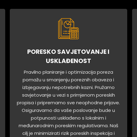
PORESKO SAVJETOVANJE I
USKLAĐENOST
Pravilno planiranje i optimizacija poreza
pomažu u smanjenju poreznih obaveza i
izbjegavanju nepotrebnih kazni. Pružamo
savjetovanje u vezi s primjenom poreskih
propisa i pripremamo sve neophodne prijave.
Osiguravamo da vaše poslovanje bude u
potpunosti usklađeno s lokalnim i
međunarodnim poreskim regulativama. Naš
cilj je minimizirati rizik poreskih inspekcija i